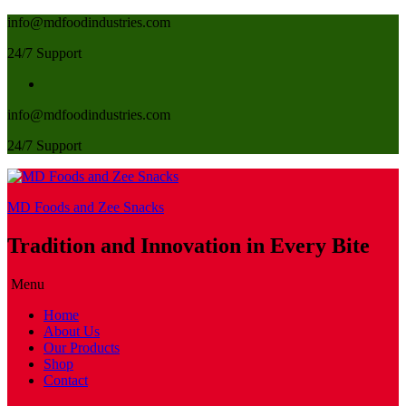
info@mdfoodindustries.com
24/7 Support
info@mdfoodindustries.com
24/7 Support
MD Foods and Zee Snacks
Tradition and Innovation in Every Bite
Menu
Home
About Us
Our Products
Shop
Contact