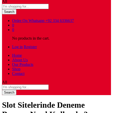
All
Search
Order On Whatsapp
+92 334 6336637
0
0
No products in the cart.
Log in
Register
Home
About Us
Our Products
Shop
Contact
All
Search
Slot Sitelerinde Deneme