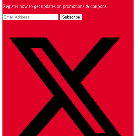
Register now to get updates on promotions & coupons