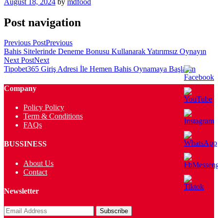
August 18, 2024
by
mdfood
Post navigation
Previous Post
Previous
Bahis Sitelerinde Deneme Bonusu Kullanarak Yatırımsız Oynayın
Next Post
Next
Tipobet365 Giriş Adresi İle Hemen Bahis Oynamaya Başlayın
Company
Policy Policy
Term & Conditions
FAQs
BUSSINESS
About Us
Contact
Newsletter